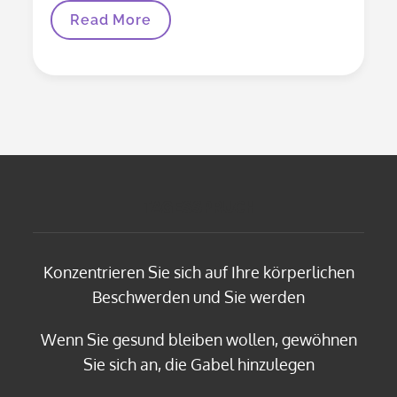
Gibt
Read More
Es
Gegen
Kopfschmerzen
Hausmittel
Die
Wirken?
TAGESSPRUCH
Konzentrieren Sie sich auf Ihre körperlichen
Beschwerden und Sie werden
Wenn Sie gesund bleiben wollen, gewöhnen
Sie sich an, die Gabel hinzulegen