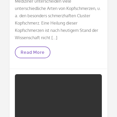
Mediziner unterscheiden viele
unterschiedliche Arten von Kopfschmerzen, u.
a. den besonders schmerzhaften Cluster
Kopfschmerz. Eine Heilung dieser
Kopfschmerzen ist nach heutigem Stand der
Wissenschaft nicht […]
Cluster-
Read More
Kopfschmerzen
–
Helfen
Hausmittel?