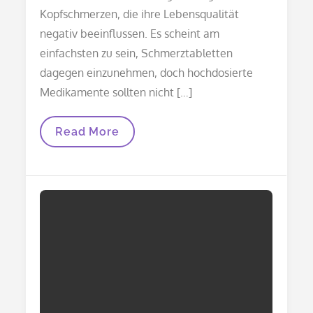
Kopfschmerzen, die ihre Lebensqualität
negativ beeinflussen. Es scheint am
einfachsten zu sein, Schmerztabletten
dagegen einzunehmen, doch hochdosierte
Medikamente sollten nicht […]
Viele
Read More
Menschen
Greifen
Bei
Kopfschmerzen
Zu
Hausmitteln