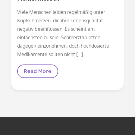
Viele Menschen leiden regelmäßig unter
Kopfschmerzen, die ihre Lebensqualität
negativ beeinflussen. Es scheint am
einfachsten zu sein, Schmerztabletten
dagegen einzunehmen, doch hochdosierte
Medikamente sollten nicht […]
Viele
Read More
Menschen
Greifen
Bei
Kopfschmerzen
Zu
Hausmitteln
TAGESSPRUCH