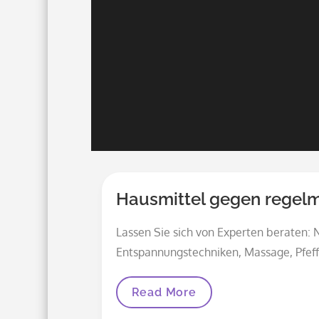
Hausmittel gegen regel
Lassen Sie sich von Experten beraten:
Entspannungstechniken, Massage, Pfeff
Hausmittel
Read More
Gegen
Regelmäßige