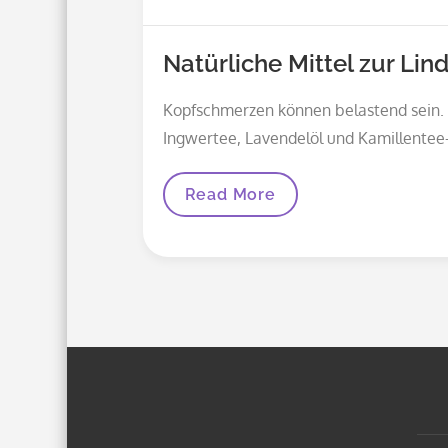
Kopfschmerzen
Natürliche Mittel zur L
Kopfschmerzen können belastend sein. 
Ingwertee, Lavendelöl und Kamillentee
Natürliche
Read More
Mittel
Zur
Linderung
Von
Regelmäßigen
Kopfschmerzen