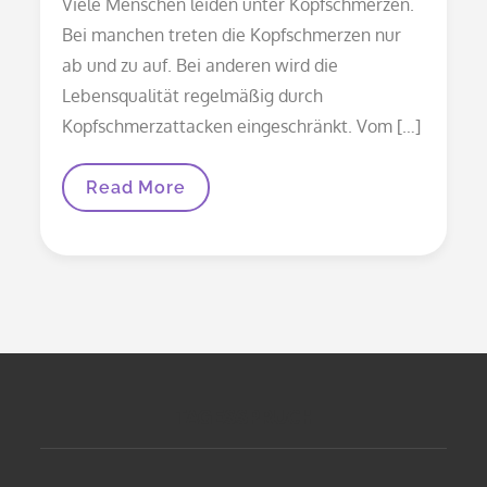
Viele Menschen leiden unter Kopfschmerzen.
Bei manchen treten die Kopfschmerzen nur
ab und zu auf. Bei anderen wird die
Lebensqualität regelmäßig durch
Kopfschmerzattacken eingeschränkt. Vom […]
Hausmittel
Read More
Bei
Kopfschmerzen
TAGESSPRUCH