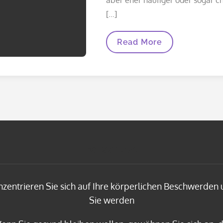
[…]
Gibt
Read More
Es
Gegen
Kopfschmerzen
Hausmittel
Die
Wirken?
TAGESSPRUCH
zentrieren Sie sich auf Ihre körperlichen Beschwerden
Sie werden