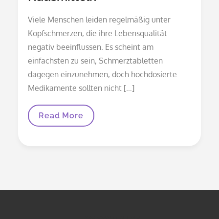
Viele Menschen leiden regelmäßig unter
Kopfschmerzen, die ihre Lebensqualität
negativ beeinflussen. Es scheint am
einfachsten zu sein, Schmerztabletten
dagegen einzunehmen, doch hochdosierte
Medikamente sollten nicht […]
Viele
Read More
Menschen
Greifen
Bei
Kopfschmerzen
Zu
Hausmitteln
TAGESSPRUCH